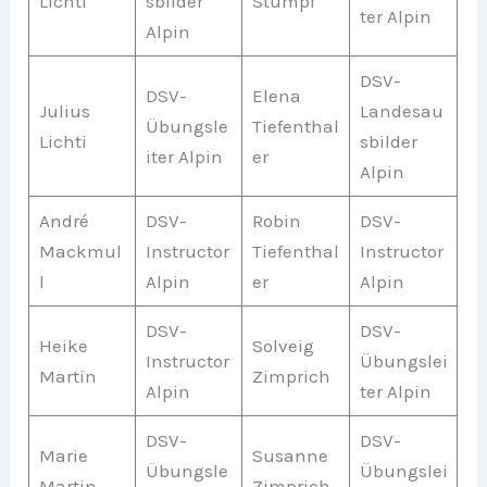
Lichti
sbilder
Stumpf
ter Alpin
Alpin
DSV-
DSV-
Elena
Julius
Landesau
Übungsle
Tiefenthal
Lichti
sbilder
iter Alpin
er
Alpin
André
DSV-
Robin
DSV-
Mackmul
Instructor
Tiefenthal
Instructor
l
Alpin
er
Alpin
DSV-
DSV-
Heike
Solveig
Instructor
Übungslei
Martin
Zimprich
Alpin
ter Alpin
DSV-
DSV-
Marie
Susanne
Übungsle
Übungslei
Martin
Zimprich