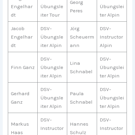
Georg
Engelhar
Übungsle
Übungslei
Peres
dt
iter Tour
ter Alpin
Jacob
DSV-
Jörg
DSV-
Engelhar
Übungsle
Scheuerm
Instructor
dt
iter Alpin
ann
Alpin
DSV-
DSV-
Lina
Finn Ganz
Übungsle
Übungslei
Schnabel
iter Alpin
ter Alpin
DSV-
DSV-
Gerhard
Paula
Übungsle
Übungslei
Ganz
Schnabel
iter Alpin
ter Alpin
DSV-
DSV-
Markus
Hannes
Instructor
Instructor
Haas
Schulz