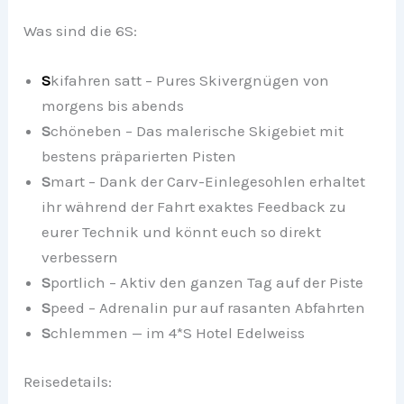
Was sind die 6S:
S
kifahren satt – Pures Skivergnügen von
morgens bis abends
S
chöneben – Das malerische Skigebiet mit
bestens präparierten Pisten
S
mart – Dank der Carv-Einlegesohlen erhaltet
ihr während der Fahrt exaktes Feedback zu
eurer Technik und könnt euch so direkt
verbessern
S
portlich – Aktiv den ganzen Tag auf der Piste
S
peed – Adrenalin pur auf rasanten Abfahrten
S
chlemmen — im 4*S Hotel Edelweiss
Reisedetails: