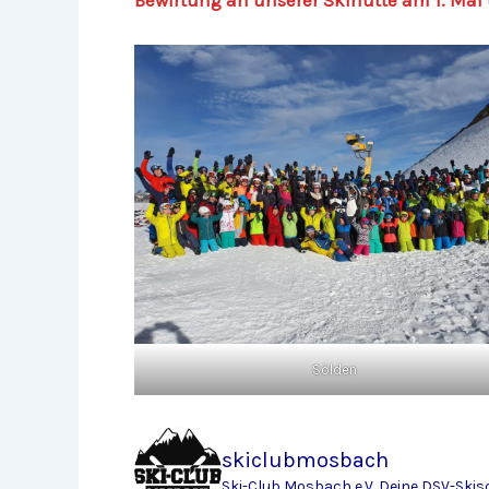
Sölden
skiclubmosbach
Ski-Club Mosbach e.V.
Deine DSV-Skis