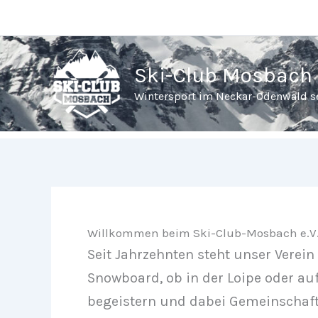
Zum
Inhalt
springen
Ski-Club Mosbach
Wintersport im Neckar-Odenwald se
Willkommen beim Ski-Club-Mosbach e.V
Seit Jahrzehnten steht unser Verein
Snowboard, ob in der Loipe oder auf
begeistern und dabei Gemeinschaft