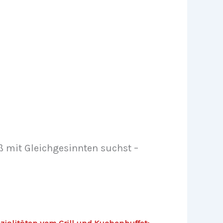
aß mit Gleichgesinnten suchst –
zialitäten vom Grill und Kuchenbuffet;