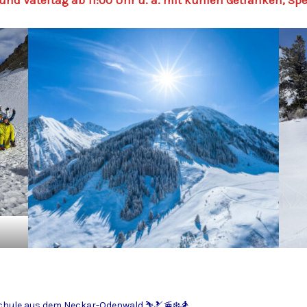
chule aus dem Neckar-Odenwald
⛷️🎿🚡❄️🏂