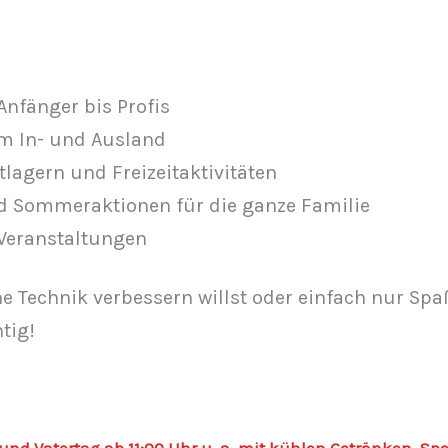
nfänger bis Profis
im In- und Ausland
lagern und Freizeitaktivitäten
 Sommeraktionen für die ganze Familie
 Veranstaltungen
eine Technik verbessern willst oder einfach nur Sp
tig!
und Vatertag ab 11:00 Uhr u. a. mit kühlen Getränken, Spe